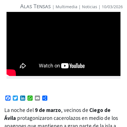
Alas Tensas
|
Multimedia
|
Noticias
| 10/03/2026
Facebook
Twitter
LinkedIn
WhatsApp
Email
Compartir
La noche del
9 de marzo
, vecinos de
Ciego de
Ávila
protagonizaron cacerolazos en medio de los
apagones que mantienen a gran parte de la isla a