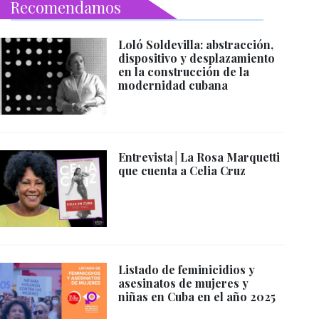
Recomendamos
Loló Soldevilla: abstracción,
dispositivo y desplazamiento
en la construcción de la
modernidad cubana
Entrevista│La Rosa Marquetti
que cuenta a Celia Cruz
Listado de feminicidios y
asesinatos de mujeres y
niñas en Cuba en el año 2025