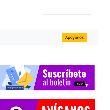
Apóyanos