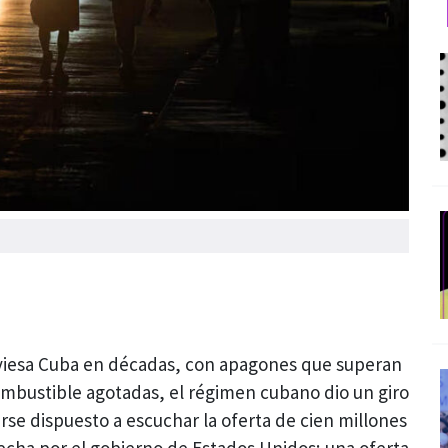
raviesa Cuba en décadas, con apagones que superan
combustible agotadas, el régimen cubano dio un giro
arse dispuesto a escuchar la oferta de cien millones
echa por el gobierno de Estados Unidos; una oferta