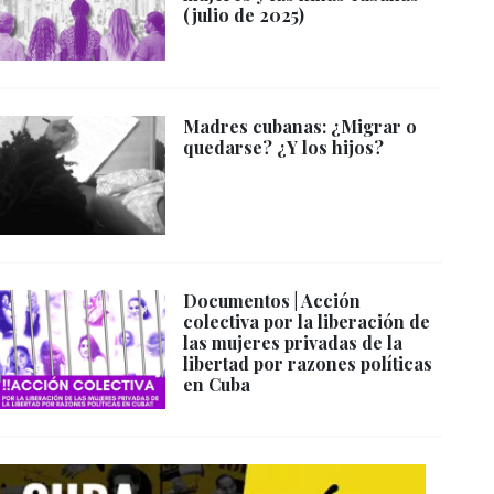
(julio de 2025)
Madres cubanas: ¿Migrar o
quedarse? ¿Y los hijos?
Documentos | Acción
colectiva por la liberación de
las mujeres privadas de la
libertad por razones políticas
en Cuba