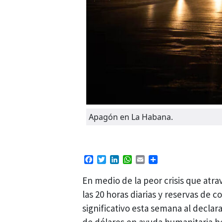
Apagón en La Habana.
Facebook
Twitter
LinkedIn
WhatsApp
Email
Compartir
En medio de la peor crisis que at
las 20 horas diarias y reservas de 
significativo esta semana al declar
de dólares en ayuda humanitaria h