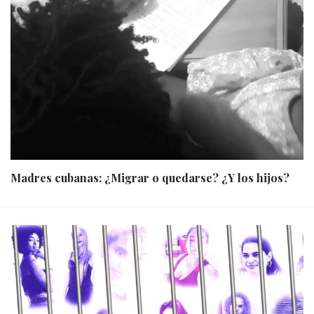
Madres cubanas: ¿Migrar o quedarse? ¿Y los hijos?