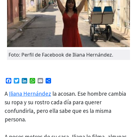
Foto: Perfil de Facebook de Iliana Hernández.
Facebook
Twitter
LinkedIn
WhatsApp
Email
Compartir
A
Iliana Hernández
la acosan. Ese hombre cambia
su ropa y su rostro cada día para querer
confundirla, pero ella sabe que es la misma
persona.
A pocos metros de su casa, Iliana le filma, algunas