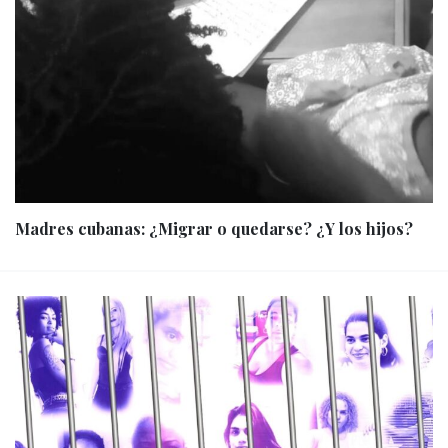
Madres cubanas: ¿Migrar o quedarse? ¿Y los hijos?