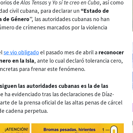
torios de
Alas Tensas
y
Yo sí te creo en Cuba
, así como
dad civil cubana, para declarar un
“Estado de
a de Género
”, las autoridades cubanas no han
úmero de crímenes marcados por la violencia
el
se vio obligado
el pasado mes de abril a
reconocer
ero en la Isla
, ante lo cual declaró tolerancia cero,
oncretas para frenar este fenómeno.
 siguen las autoridades cubanas es la de las
 se ha evidenciado tras las declaraciones de Díaz-
arte de la prensa oficial de las altas penas de cárcel
s de cadena perpetua.