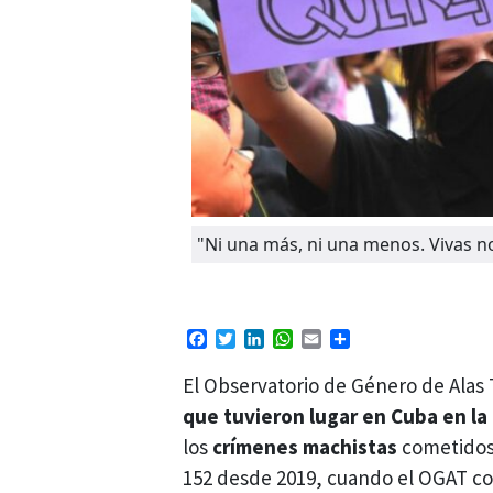
"Ni una más, ni una menos. Vivas n
Facebook
Twitter
LinkedIn
WhatsApp
Email
Compartir
El Observatorio de Género de Alas 
que tuvieron lugar en Cuba en la
los
crímenes machistas
cometidos 
152 desde 2019, cuando el OGAT com