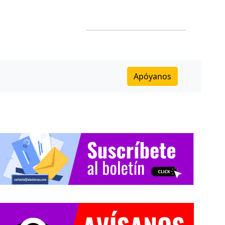
Apóyanos