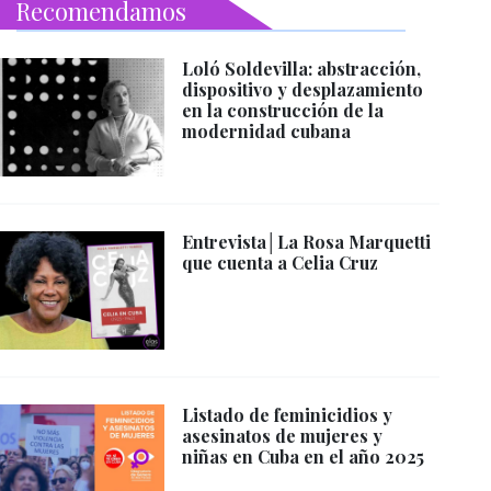
Recomendamos
Loló Soldevilla: abstracción,
dispositivo y desplazamiento
en la construcción de la
modernidad cubana
Entrevista│La Rosa Marquetti
que cuenta a Celia Cruz
Listado de feminicidios y
asesinatos de mujeres y
niñas en Cuba en el año 2025