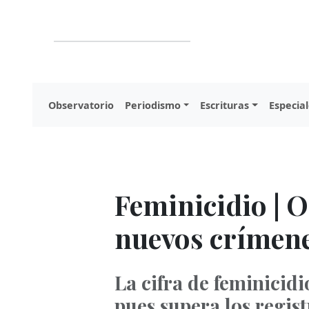
Observatorio
Periodismo
Escrituras
Especial
Feminicidio | O
nuevos crímene
La cifra de feminicid
pues supera los regis