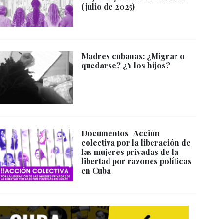
(julio de 2025)
Madres cubanas: ¿Migrar o
quedarse? ¿Y los hijos?
Documentos | Acción
colectiva por la liberación de
las mujeres privadas de la
libertad por razones políticas
en Cuba