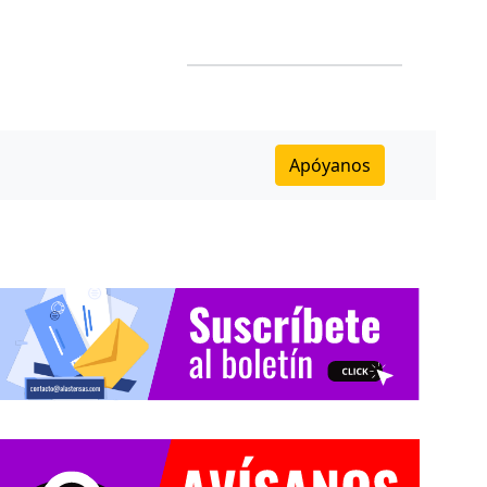
Apóyanos