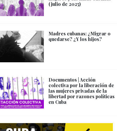
(julio de 2025)
Madres cubanas: ¿Migrar o
quedarse? ¿Y los hijos?
Documentos | Acción
colectiva por la liberación de
las mujeres privadas de la
libertad por razones políticas
en Cuba