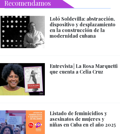
Recomendamos
Loló Soldevilla: abstracción,
dispositivo y desplazamiento
en la construcción de la
modernidad cubana
Entrevista│La Rosa Marquetti
que cuenta a Celia Cruz
Listado de feminicidios y
asesinatos de mujeres y
niñas en Cuba en el año 2025