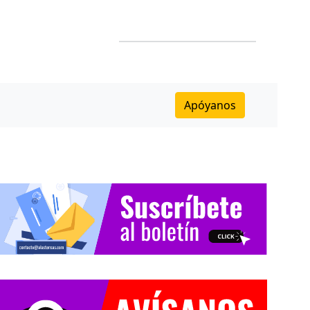
Apóyanos