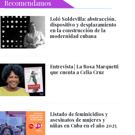
Recomendamos
Loló Soldevilla: abstracción,
dispositivo y desplazamiento
en la construcción de la
modernidad cubana
Entrevista│La Rosa Marquetti
que cuenta a Celia Cruz
Listado de feminicidios y
asesinatos de mujeres y
niñas en Cuba en el año 2025