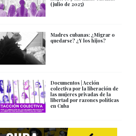
(julio de 2025)
Madres cubanas: ¿Migrar o
quedarse? ¿Y los hijos?
Documentos | Acción
colectiva por la liberación de
las mujeres privadas de la
libertad por razones políticas
en Cuba