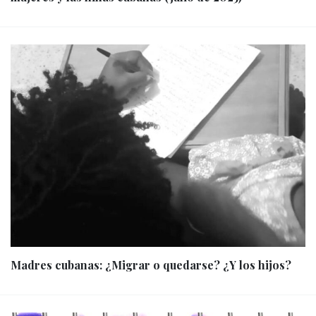
Madres cubanas: ¿Migrar o quedarse? ¿Y los hijos?