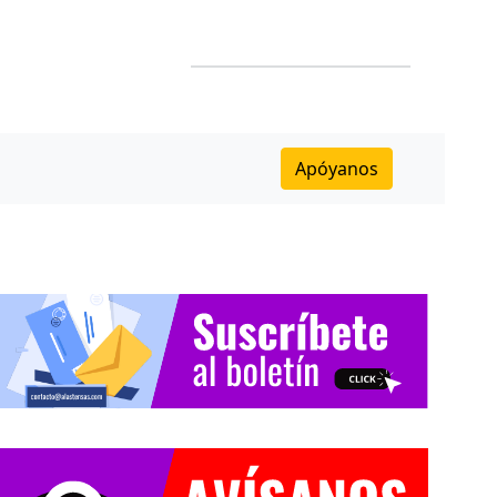
Apóyanos