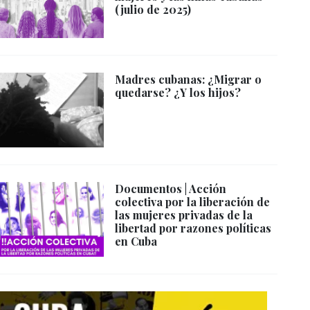
(julio de 2025)
Madres cubanas: ¿Migrar o
quedarse? ¿Y los hijos?
Documentos | Acción
colectiva por la liberación de
las mujeres privadas de la
libertad por razones políticas
en Cuba