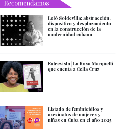
Recomendamos
Loló Soldevilla: abstracción,
dispositivo y desplazamiento
en la construcción de la
modernidad cubana
Entrevista│La Rosa Marquetti
que cuenta a Celia Cruz
Listado de feminicidios y
asesinatos de mujeres y
niñas en Cuba en el año 2025