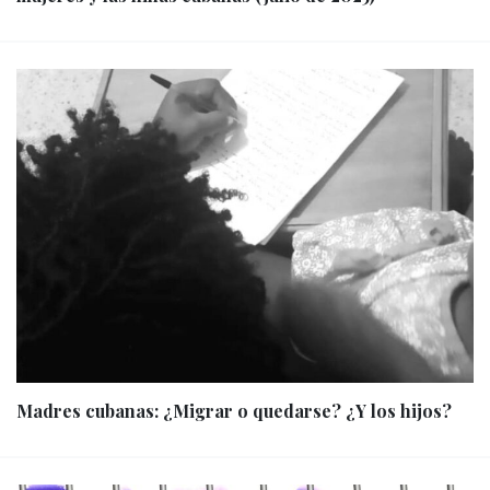
Madres cubanas: ¿Migrar o quedarse? ¿Y los hijos?