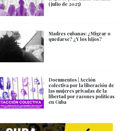
(julio de 2025)
Madres cubanas: ¿Migrar o
quedarse? ¿Y los hijos?
Documentos | Acción
colectiva por la liberación de
las mujeres privadas de la
libertad por razones políticas
en Cuba