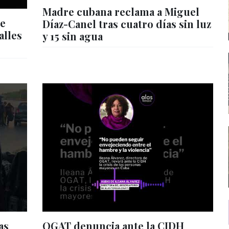
Madre cubana reclama a Miguel
de
Díaz-Canel tras cuatro días sin luz
alles
y 15 sin agua
s
as
OGAT denuncia ante la CIDH