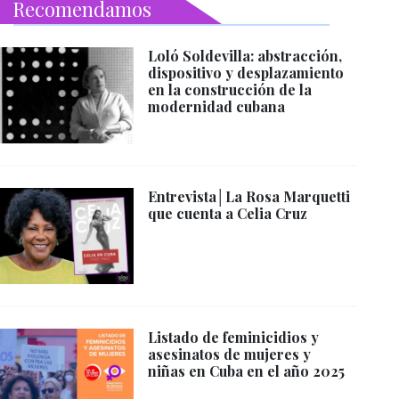
Recomendamos
Loló Soldevilla: abstracción,
dispositivo y desplazamiento
en la construcción de la
modernidad cubana
Entrevista│La Rosa Marquetti
que cuenta a Celia Cruz
Listado de feminicidios y
asesinatos de mujeres y
niñas en Cuba en el año 2025