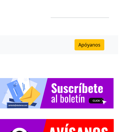
Apóyanos