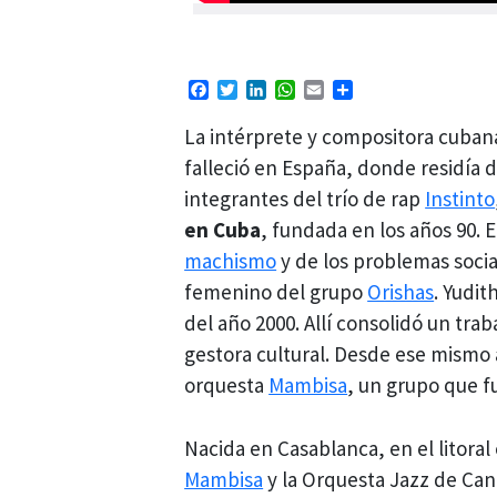
Facebook
Twitter
LinkedIn
WhatsApp
Email
Compartir
La intérprete y compositora cuba
falleció en España, donde residía 
integrantes del trío de rap
Instinto
en Cuba
, fundada en los años 90. 
machismo
y de los problemas socia
femenino del grupo
Orishas
. Yudit
del año 2000. Allí consolidó un tra
gestora cultural. Desde ese mismo 
orquesta
Mambisa
, un grupo que f
Nacida en Casablanca, en el litoral
Mambisa
y la Orquesta Jazz de Cana