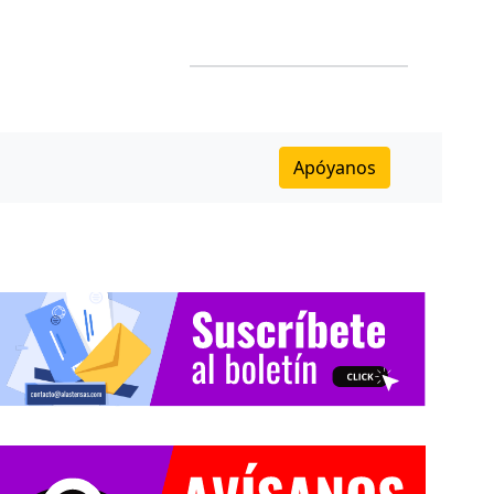
Apóyanos