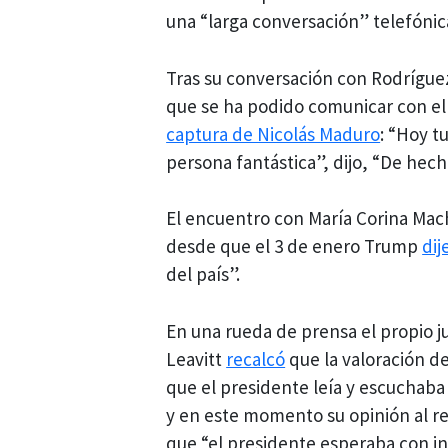
una “larga conversación” telefónic
Tras su conversación con Rodrígu
que se ha podido comunicar con el
captura de Nicolás Maduro
: “Hoy t
persona fantástica”, dijo, “De hec
El encuentro con María Corina Mac
desde que el 3 de enero Trump
dij
del país”.
En una rueda de prensa el propio ju
Leavitt
recalcó
que la valoración d
que el presidente leía y escuchaba
y en este momento su opinión al r
que “el presidente esperaba con i