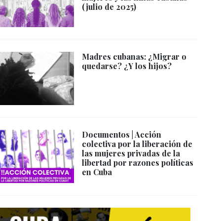
(julio de 2025)
Madres cubanas: ¿Migrar o
quedarse? ¿Y los hijos?
Documentos | Acción
colectiva por la liberación de
las mujeres privadas de la
libertad por razones políticas
en Cuba