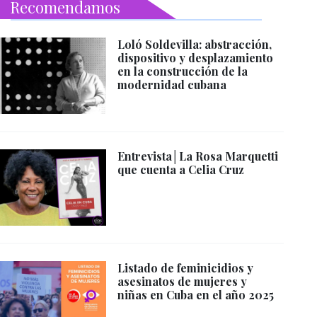
Recomendamos
Loló Soldevilla: abstracción,
dispositivo y desplazamiento
en la construcción de la
modernidad cubana
Entrevista│La Rosa Marquetti
que cuenta a Celia Cruz
Listado de feminicidios y
asesinatos de mujeres y
niñas en Cuba en el año 2025