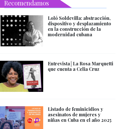
Recomendamos
Loló Soldevilla: abstracción,
dispositivo y desplazamiento
en la construcción de la
modernidad cubana
Entrevista│La Rosa Marquetti
que cuenta a Celia Cruz
Listado de feminicidios y
asesinatos de mujeres y
niñas en Cuba en el año 2025