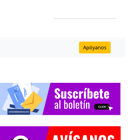
Apóyanos