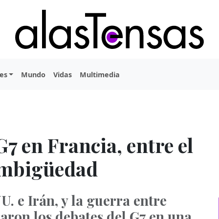
es
Mundo
Vidas
Multimedia
7 en Francia, entre el
ambigüedad
. e Irán, y la guerra entre
raron los debates del G7 en una