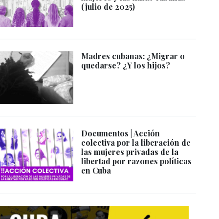
(julio de 2025)
Madres cubanas: ¿Migrar o
quedarse? ¿Y los hijos?
Documentos | Acción
colectiva por la liberación de
las mujeres privadas de la
libertad por razones políticas
en Cuba