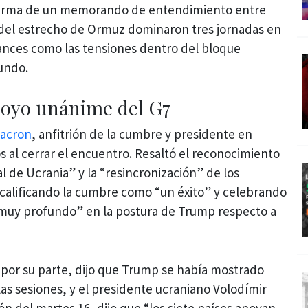
a firma de un memorando de entendimiento entre
 del estrecho de Ormuz dominaron tres jornadas en
avances como las tensiones dentro del bloque
undo.
poyo unánime del G7
acron
, anfitrión de la cumbre y presidente en
os al cerrar el encuentro. Resaltó el reconocimiento
al de Ucrania” y la “resincronización” de los
calificando la cumbre como “un éxito” y celebrando
 muy profundo” en la postura de Trump respecto a
 por su parte, dijo que Trump se había mostrado
las sesiones, y el presidente ucraniano Volodímir
ión del martes 16, dijo que “los siete países apoyan