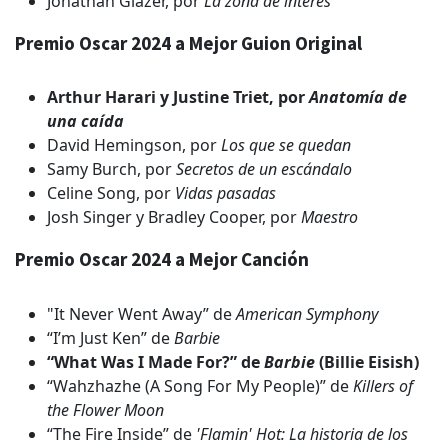
Jonathan Glazer, por
La zona de interés
Premio Oscar 2024 a Mejor Guion Original
Arthur Harari y Justine Triet, por
Anatomía de
una caída
David Hemingson, por
Los que se quedan
Samy Burch, por
Secretos de un escándalo
Celine Song, por
Vidas pasadas
Josh Singer y Bradley Cooper, por
Maestro
Premio
Oscar 2024 a Mejor Canción
"It Never Went Away” de
American Symphony
“I’m Just Ken” de
Barbie
“What Was I Made For?” de
Barbie
(Billie Eisish)
“Wahzhazhe (A Song For My People)” de
Killers of
the Flower Moon
“The Fire Inside” de
'Flamin' Hot: La historia de los