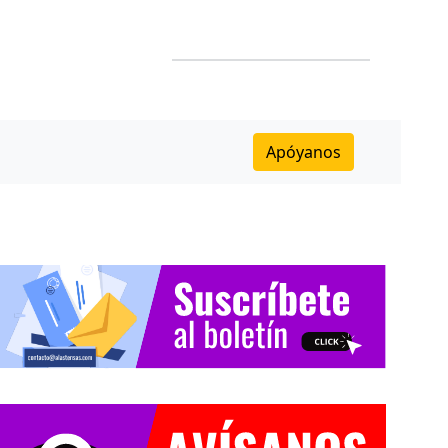
Apóyanos