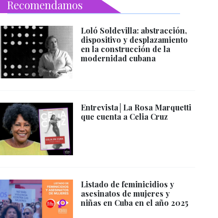
Recomendamos
Loló Soldevilla: abstracción,
dispositivo y desplazamiento
en la construcción de la
modernidad cubana
Entrevista│La Rosa Marquetti
que cuenta a Celia Cruz
Listado de feminicidios y
asesinatos de mujeres y
niñas en Cuba en el año 2025