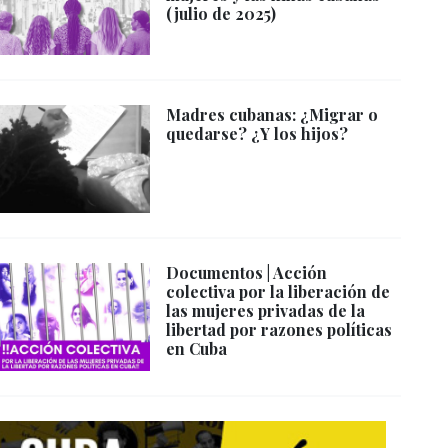
(julio de 2025)
Madres cubanas: ¿Migrar o
quedarse? ¿Y los hijos?
Documentos | Acción
colectiva por la liberación de
las mujeres privadas de la
libertad por razones políticas
en Cuba