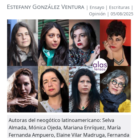
Estefany González Ventura
|
Ensayo
|
Escrituras
|
Opinión
| 05/08/2025
Autoras del neogótico latinoamericano: Selva
Almada, Mónica Ojeda, Mariana Enríquez, María
Fernanda Ampuero, Elaine Vilar Madruga, Fernanda