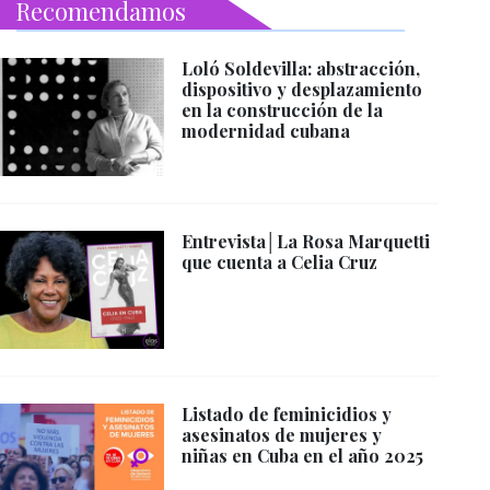
Recomendamos
Loló Soldevilla: abstracción,
dispositivo y desplazamiento
en la construcción de la
modernidad cubana
Entrevista│La Rosa Marquetti
que cuenta a Celia Cruz
Listado de feminicidios y
asesinatos de mujeres y
niñas en Cuba en el año 2025