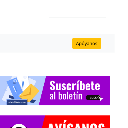
Apóyanos