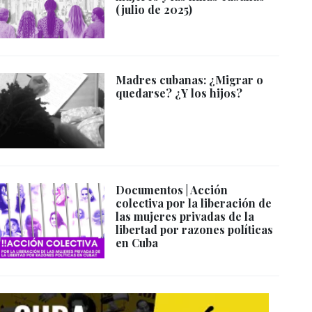
(julio de 2025)
Madres cubanas: ¿Migrar o
quedarse? ¿Y los hijos?
Documentos | Acción
colectiva por la liberación de
las mujeres privadas de la
libertad por razones políticas
en Cuba