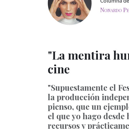
Columna d
Nonardo Pe
"La mentira hum
cine
"Supuestamente el Fes
la producción indepen
pienso, que un ejemplo
el que yo hago desde 
recursos y prácticamen