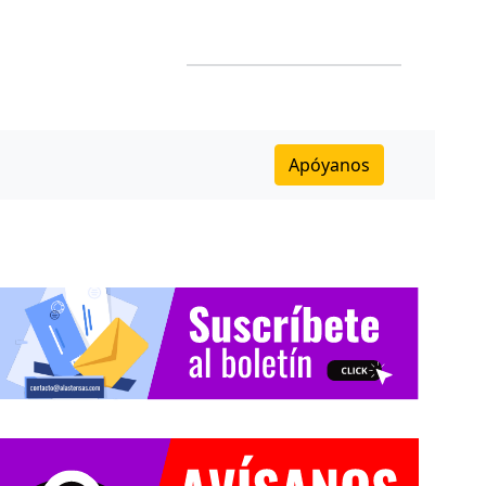
Apóyanos