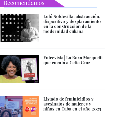
Recomendamos
Loló Soldevilla: abstracción,
dispositivo y desplazamiento
en la construcción de la
modernidad cubana
Entrevista│La Rosa Marquetti
que cuenta a Celia Cruz
Listado de feminicidios y
asesinatos de mujeres y
niñas en Cuba en el año 2025