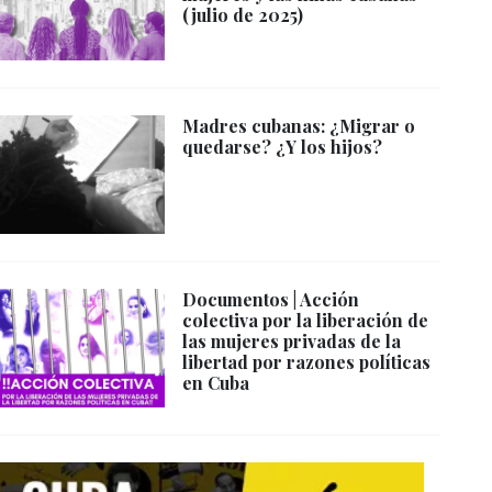
(julio de 2025)
Madres cubanas: ¿Migrar o
quedarse? ¿Y los hijos?
Documentos | Acción
colectiva por la liberación de
las mujeres privadas de la
libertad por razones políticas
en Cuba