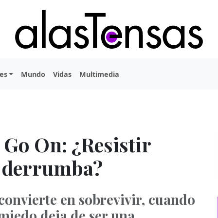
es
Mundo
Vidas
Multimedia
Go On: ¿Resistir
e derrumba?
 convierte en sobrevivir, cuando
l miedo deja de ser una